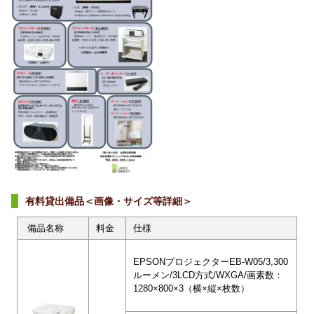
有料貸出備品＜画像・サイズ等詳細＞
備品名称
料金
仕様
EPSONプロジェクターEB-W05/3,300
ルーメン/3LCD方式/WXGA/画素数：
1280×800×3（横×縦×枚数）