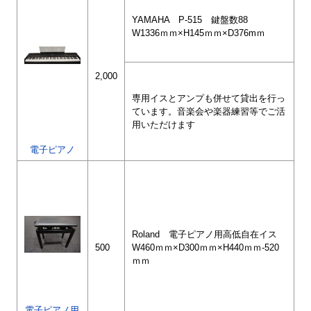
YAMAHA P-515 鍵盤数88
W1336ｍｍ×H145ｍｍ×D376mｍ
2,000
専用イスとアンプも併せて貸出を行っ
ています。音楽会や楽器練習等でご活
用いただけます
電子ピアノ
Roland 電子ピアノ用高低自在イス
500
W460ｍｍ×D300ｍｍ×H440ｍｍ-520
ｍｍ
電子ピアノ用