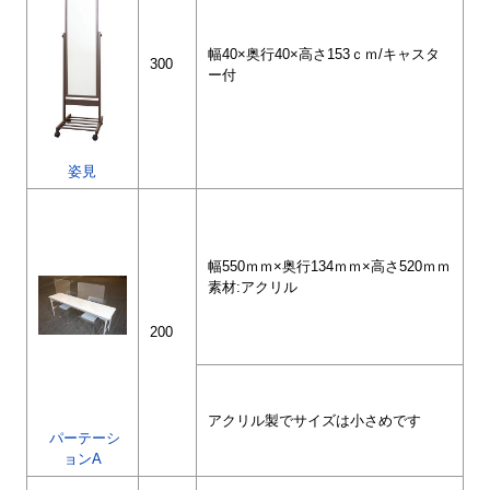
幅40×奥行40×高さ153ｃｍ/キャスタ
300
ー付
姿見
幅550ｍｍ×奥行134ｍｍ×高さ520ｍｍ
素材:アクリル
200
アクリル製でサイズは小さめです
パーテーシ
ョンA