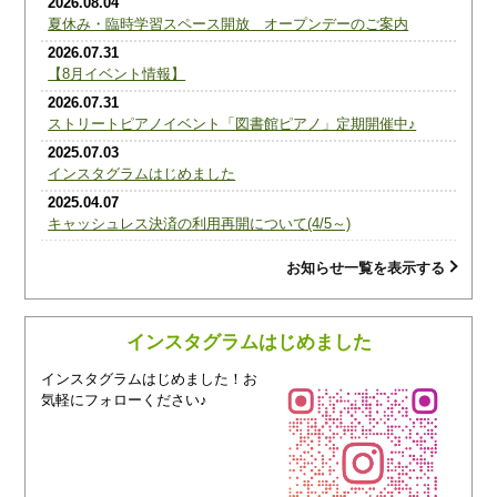
2026.08.04
夏休み・臨時学習スペース開放 オープンデーのご案内
2026.07.31
【8月イベント情報】
2026.07.31
ストリートピアノイベント「図書館ピアノ」定期開催中♪
2025.07.03
インスタグラムはじめました
2025.04.07
キャッシュレス決済の利用再開について(4/5～)
2023.05.08
お知らせ一覧を表示する
有料貸出施設の利用について＜イベントスペース・多目的ホー
ル・交流ルーム＞
2023.03.02
インスタグラムはじめました
指定管理者イベント「枯れ木に花を咲かせましょう2023」<終
了>
インスタグラムはじめました！お
2022.06.22
気軽にフォローください♪
指定管理者イベント「短冊に願いをこめて・・」(終了)
2022.05.06
力強く舞う甲州鯉のぼり-2022-＜終了＞
2022.03.01