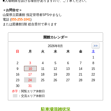
■入場制限を設ける場合がありますので、ご了承ください。
＜お問合せ＞
山梨県立図書館 指定管理者SPSやまなし
電話 (
055-255-1041
)
または図書館1階 総合受付で承ります
開館カレンダー
>>
2026年8月
日
月
火
水
木
金
土
1
2
3
4
5
6
7
8
9
10
11
12
13
14
15
16
17
18
19
20
21
22
23
24
25
26
27
28
29
30
31
：
赤字
閲覧エリア休館日
：
交流エリア休館日
駐車場混雑状況