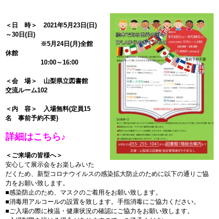
＜日 時＞ 2021年5月23日(日)
～30日(日)
※
5月24日(月)全館
休館
10:00～16:00
＜会 場＞ 山梨県立図書館
交流ルーム102
＜内 容＞ 入場無料(定員15
名 事前予約不要)
詳細はこちら♪
＜ご来場の皆様へ＞
安心して展示会をお楽しみいた
だくため、新型コロナウイルスの感染拡大防止のために以下の通りご協
力をお願い致します。
■感染防止のため、マスクのご着用をお願い致します。
■消毒用アルコールの設置を致します。手指消毒にご協力ください。
■ご入場の際に検温・健康状況の確認にご協力をお願い致します。