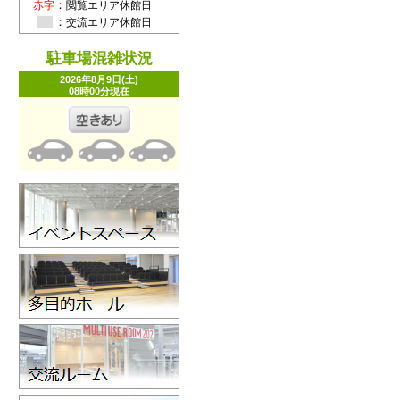
：
赤字
閲覧エリア休館日
：
交流エリア休館日
駐車場混雑状況
2026年8月9日(土)
08時00分
現在