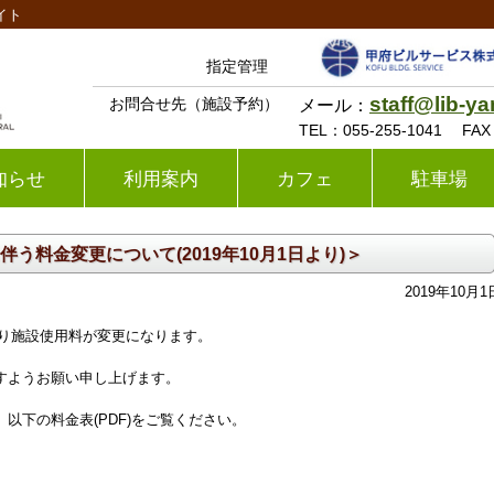
イト
指定管理
staff@lib-y
お問合せ先（施設予約）
メール：
TEL：
055-255-1041
FA
知らせ
利用案内
カフェ
駐車場
う料金変更について(2019年10月1日より)＞
2019年10月1
)より施設使用料が変更になります。
すようお願い申し上げます。
以下の料金表(PDF)をご覧ください。